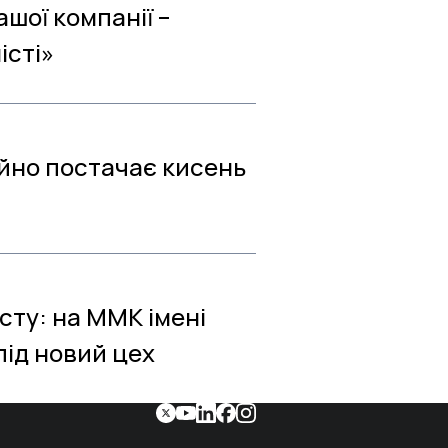
шої компанії –
істі»
ійно постачає кисень
сту: на ММК імені
під новий цех